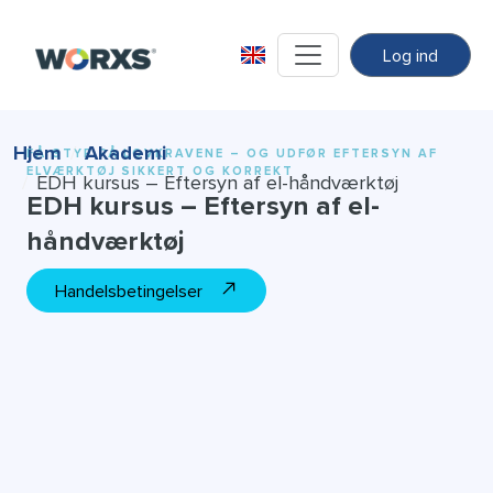
Log ind
Hjem
Akademi
FÅ STYR PÅ LOVKRAVENE – OG UDFØR EFTERSYN AF
ELVÆRKTØJ SIKKERT OG KORREKT
EDH kursus – Eftersyn af el-håndværktøj
EDH kursus – Eftersyn af el-
håndværktøj
Handelsbetingelser